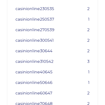
casinionline230535
2
casinionline250537
1
casinionline270539
2
casinionline300541
2
casinionline30644
2
casinionline310542
3
casinionline40645
1
casinionline50646
1
casinionline60647
2
casinionline70648
2