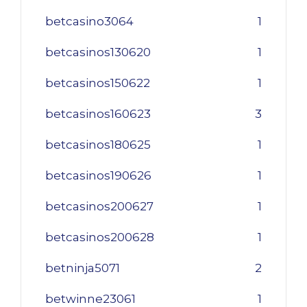
betcasino3064
1
betcasinos130620
1
betcasinos150622
1
betcasinos160623
3
betcasinos180625
1
betcasinos190626
1
betcasinos200627
1
betcasinos200628
1
betninja5071
2
betwinne23061
1