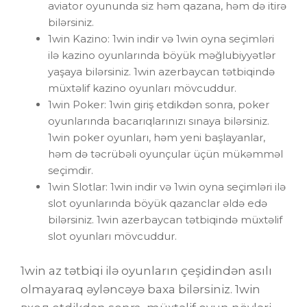
aviator oyununda siz həm qazana, həm də itirə
bilərsiniz.
1win Kazino: 1win indir və 1win oyna seçimləri
ilə kazino oyunlarında böyük məğlubiyyətlər
yaşaya bilərsiniz. 1win azerbaycan tətbiqində
müxtəlif kazino oyunları mövcuddur.
1win Poker: 1win giriş etdikdən sonra, poker
oyunlarında bacarıqlarınızı sınaya bilərsiniz.
1win poker oyunları, həm yeni başlayanlar,
həm də təcrübəli oyunçular üçün mükəmməl
seçimdir.
1win Slotlar: 1win indir və 1win oyna seçimləri ilə
slot oyunlarında böyük qazanclar əldə edə
bilərsiniz. 1win azerbaycan tətbiqində müxtəlif
slot oyunları mövcuddur.
1win az tətbiqi ilə oyunların çeşidindən asılı
olmayaraq əyləncəyə baxa bilərsiniz. 1win