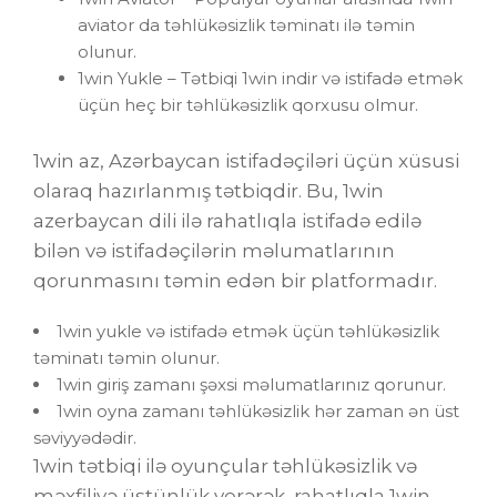
aviator da təhlükəsizlik təminatı ilə təmin
olunur.
1win Yukle – Tətbiqi 1win indir və istifadə etmək
üçün heç bir təhlükəsizlik qorxusu olmur.
1win az, Azərbaycan istifadəçiləri üçün xüsusi
olaraq hazırlanmış tətbiqdir. Bu, 1win
azerbaycan dili ilə rahatlıqla istifadə edilə
bilən və istifadəçilərin məlumatlarının
qorunmasını təmin edən bir platformadır.
1win yukle və istifadə etmək üçün təhlükəsizlik
təminatı təmin olunur.
1win giriş zamanı şəxsi məlumatlarınız qorunur.
1win oyna zamanı təhlükəsizlik hər zaman ən üst
səviyyədədir.
1win tətbiqi ilə oyunçular təhlükəsizlik və
məxfiliyə üstünlük verərək, rahatlıqla 1win