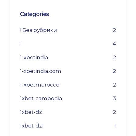
Categories
! Без рубрики
2
1
4
1-xbetindia
2
1-xbetindia.com
2
1-xbetmorocco
2
1xbet-cambodia
3
1xbet-dz
2
1xbet-dz1
1