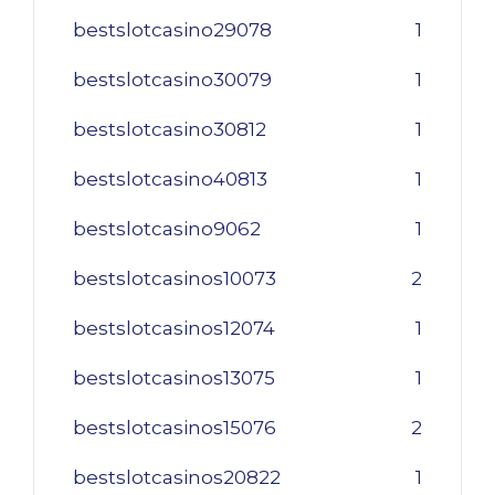
bestslotcasino29078
1
bestslotcasino30079
1
bestslotcasino30812
1
bestslotcasino40813
1
bestslotcasino9062
1
bestslotcasinos10073
2
bestslotcasinos12074
1
bestslotcasinos13075
1
bestslotcasinos15076
2
bestslotcasinos20822
1