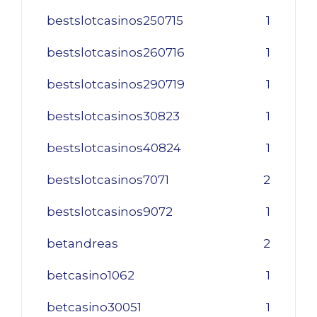
bestslotcasinos250715
1
bestslotcasinos260716
1
bestslotcasinos290719
1
bestslotcasinos30823
1
bestslotcasinos40824
1
bestslotcasinos7071
2
bestslotcasinos9072
1
betandreas
2
betcasino1062
1
betcasino30051
1