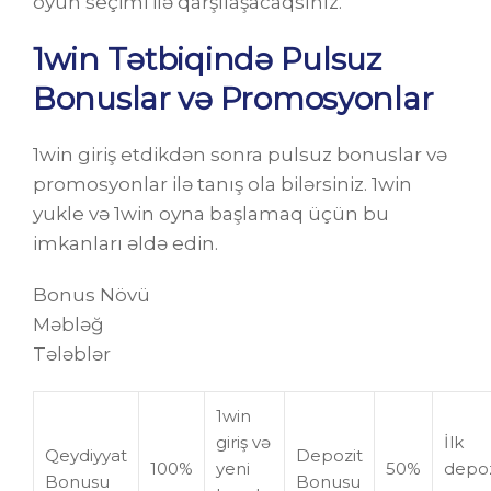
oyun seçimi ilə qarşılaşacaqsınız.
1win Tətbiqində Pulsuz
Bonuslar və Promosyonlar
1win giriş etdikdən sonra pulsuz bonuslar və
promosyonlar ilə tanış ola bilərsiniz. 1win
yukle və 1win oyna başlamaq üçün bu
imkanları əldə edin.
Bonus Növü
Məbləğ
Tələblər
1win
giriş və
İlk
Qeydiyyat
Depozit
100%
yeni
50%
depoz
Bonusu
Bonusu