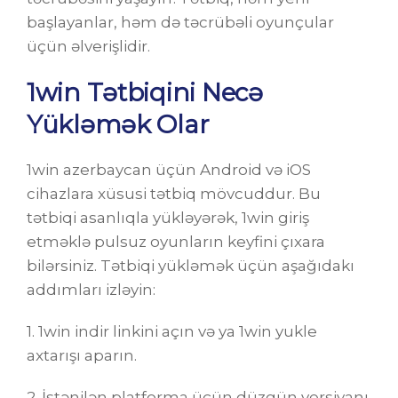
başlayanlar, həm də təcrübəli oyunçular
üçün əlverişlidir.
1win Tətbiqini Necə
Yükləmək Olar
1win azerbaycan üçün Android və iOS
cihazlara xüsusi tətbiq mövcuddur. Bu
tətbiqi asanlıqla yükləyərək, 1win giriş
etməklə pulsuz oyunların keyfini çıxara
bilərsiniz. Tətbiqi yükləmək üçün aşağıdakı
addımları izləyin:
1. 1win indir linkini açın və ya 1win yukle
axtarışı aparın.
2. İstənilən platforma üçün düzgün versiyanı