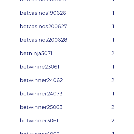
betcasinos190626
1
betcasinos200627
1
betcasinos200628
1
betninja5071
2
betwinne23061
1
betwinner24062
2
betwinner24073
1
betwinner25063
2
betwinner3061
2
betwinner4062
1