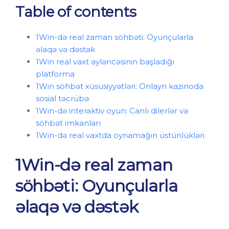
Table of contents
1Win-də real zaman söhbəti: Oyunçularla
əlaqə və dəstək
1Win real vaxt əyləncəsinin başladığı
platforma
1Win söhbət xüsusiyyətləri: Onlayn kazinoda
sosial təcrübə
1Win-də interaktiv oyun: Canlı dilerlər və
söhbət imkanları
1Win-də real vaxtda oynamağın üstünlükləri
1Win-də real zaman
söhbəti: Oyunçularla
əlaqə və dəstək