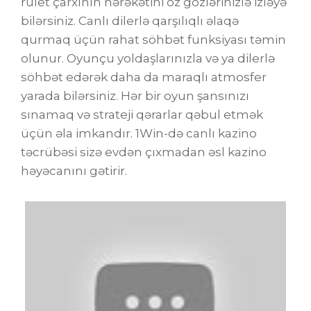
rulet çarxının hərəkətini öz gözlərinizlə izləyə
bilərsiniz. Canlı dilerlə qarşılıqlı əlaqə
qurmaq üçün rahat söhbət funksiyası təmin
olunur. Oyunçu yoldaşlarınızla və ya dilerlə
söhbət edərək daha da maraqlı atmosfer
yarada bilərsiniz. Hər bir oyun şansınızı
sınamaq və strateji qərarlar qəbul etmək
üçün əla imkandır. 1Win-də canlı kazino
təcrübəsi sizə evdən çıxmadan əsl kazino
həyəcanını gətirir.