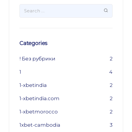
Categories
! Без рубрики
2
1
4
1-xbetindia
2
1-xbetindia.com
2
1-xbetmorocco
2
1xbet-cambodia
3