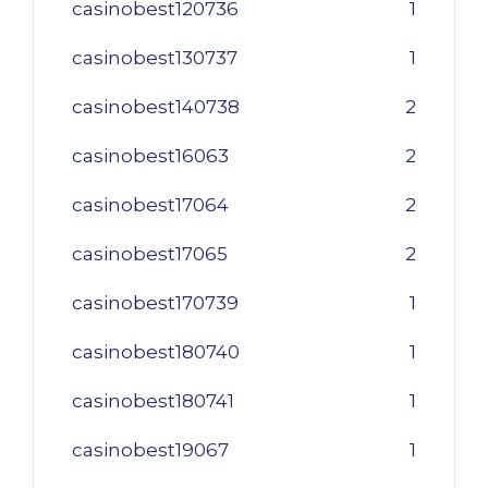
casinobest120736
1
casinobest130737
1
casinobest140738
2
casinobest16063
2
casinobest17064
2
casinobest17065
2
casinobest170739
1
casinobest180740
1
casinobest180741
1
casinobest19067
1