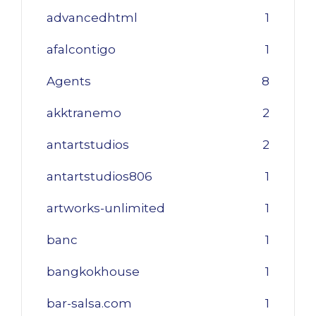
advancedhtml
1
afalcontigo
1
Agents
8
akktranemo
2
antartstudios
2
antartstudios806
1
artworks-unlimited
1
banc
1
bangkokhouse
1
bar-salsa.com
1