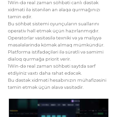
1Win-də real zaman söhbəti canlı dəstək
xidməti ilə istənilən an əlaqə qurmağınızı
təmin edir.
Bu söhbət sistemi oyunçuların suallarını
operativ həll etmək üçün hazırlanmışdır.
Operatorlar vasitəsilə texniki və ya maliyyə
məsələlərində kömək almaq mümkündür.
Platforma istifadəçiləri ilə sürətli və səmimi
dialoq qurmağa priorit verir.
1Win-də real zaman söhbəti saytda sərf
etdiyiniz vaxtı daha rahat edəcək.
Bu dəstək xidməti hesabınızın mühafizəsini
təmin etmək üçün əlavə vasitədir.