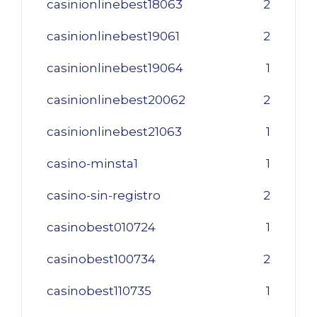
casinionlinebest18063
2
casinionlinebest19061
2
casinionlinebest19064
1
casinionlinebest20062
2
casinionlinebest21063
1
casino-minsta1
1
casino-sin-registro
2
casinobest010724
1
casinobest100734
2
casinobest110735
1