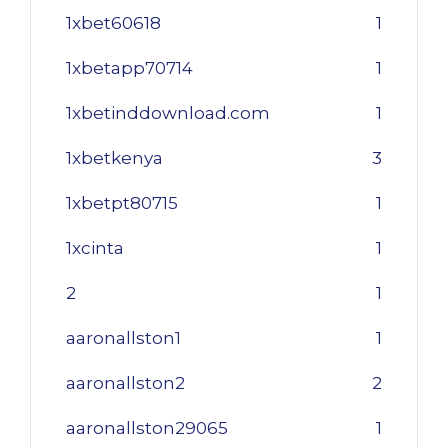
1xbet60618
1
1xbetapp70714
1
1xbetinddownload.com
1
1xbetkenya
3
1xbetpt80715
1
1xcinta
1
2
1
aaronallston1
1
aaronallston2
2
aaronallston29065
1