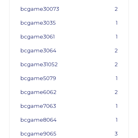
bcgame30073
2
bcgame3035
1
bcgame3061
1
bcgame3064
2
bcgame31052
2
bcgame5079
1
bcgame6062
2
bcgame7063
1
bcgame8064
1
bcgame9065
3