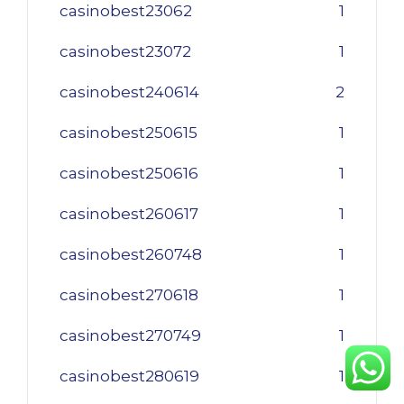
casinobest23062
1
casinobest23072
1
casinobest240614
2
casinobest250615
1
casinobest250616
1
casinobest260617
1
casinobest260748
1
casinobest270618
1
casinobest270749
1
casinobest280619
1