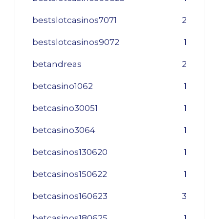
bestslotcasinos7071
2
bestslotcasinos9072
1
betandreas
2
betcasino1062
1
betcasino30051
1
betcasino3064
1
betcasinos130620
1
betcasinos150622
1
betcasinos160623
3
betcasinos180625
1