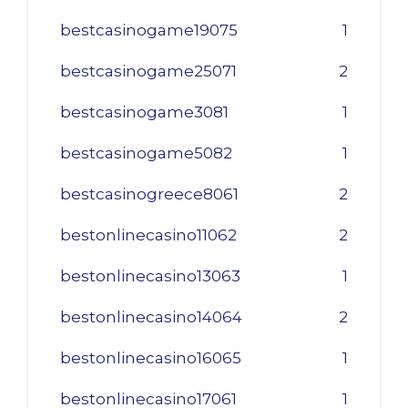
bestcasinogame19075
1
bestcasinogame25071
2
bestcasinogame3081
1
bestcasinogame5082
1
bestcasinogreece8061
2
bestonlinecasino11062
2
bestonlinecasino13063
1
bestonlinecasino14064
2
bestonlinecasino16065
1
bestonlinecasino17061
1