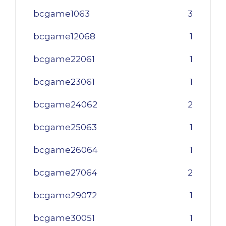
bcgame1063
3
bcgame12068
1
bcgame22061
1
bcgame23061
1
bcgame24062
2
bcgame25063
1
bcgame26064
1
bcgame27064
2
bcgame29072
1
bcgame30051
1