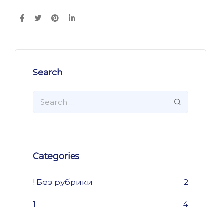
Search
Categories
! Без рубрики
2
1
4