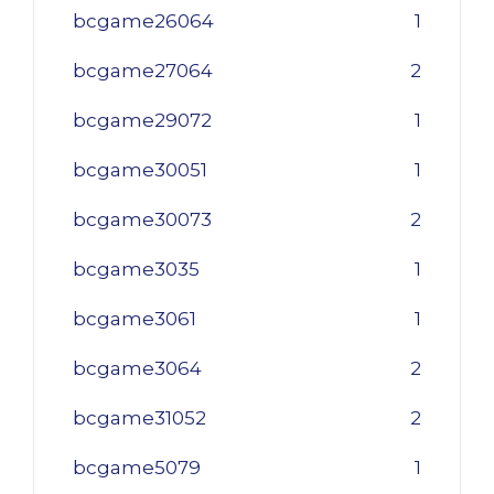
bcgame26064
1
bcgame27064
2
bcgame29072
1
bcgame30051
1
bcgame30073
2
bcgame3035
1
bcgame3061
1
bcgame3064
2
bcgame31052
2
bcgame5079
1