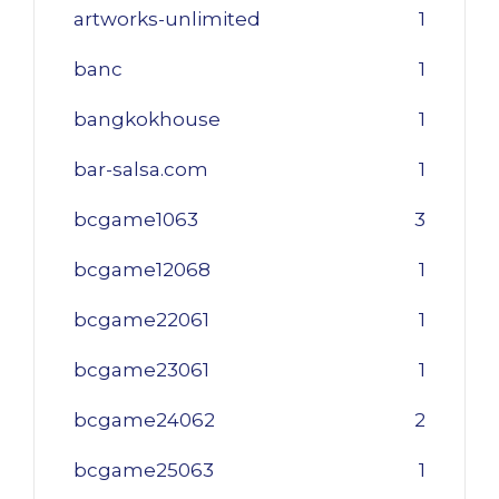
artworks-unlimited
1
banc
1
bangkokhouse
1
bar-salsa.com
1
bcgame1063
3
bcgame12068
1
bcgame22061
1
bcgame23061
1
bcgame24062
2
bcgame25063
1