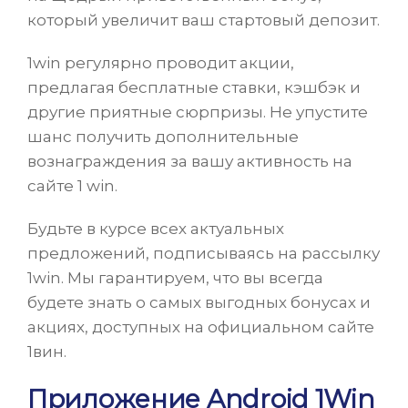
который увеличит ваш стартовый депозит.
1win регулярно проводит акции,
предлагая бесплатные ставки, кэшбэк и
другие приятные сюрпризы. Не упустите
шанс получить дополнительные
вознаграждения за вашу активность на
сайте 1 win.
Будьте в курсе всех актуальных
предложений, подписываясь на рассылку
1win. Мы гарантируем, что вы всегда
будете знать о самых выгодных бонусах и
акциях, доступных на официальном сайте
1вин.
Приложение Android 1Win