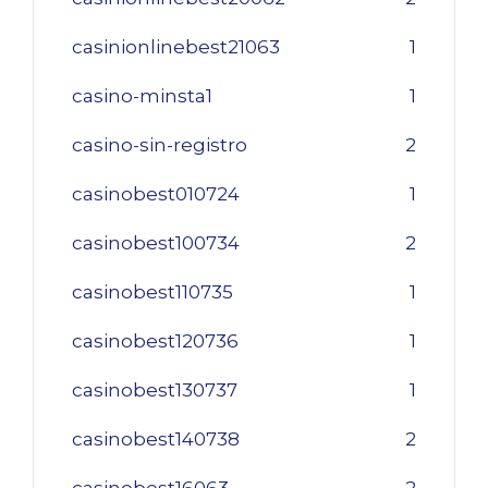
casinionlinebest21063
1
casino-minsta1
1
casino-sin-registro
2
casinobest010724
1
casinobest100734
2
casinobest110735
1
casinobest120736
1
casinobest130737
1
casinobest140738
2