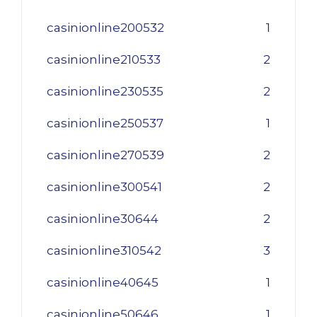
casinionline200532
1
casinionline210533
2
casinionline230535
2
casinionline250537
1
casinionline270539
2
casinionline300541
2
casinionline30644
2
casinionline310542
3
casinionline40645
1
casinionline50646
1