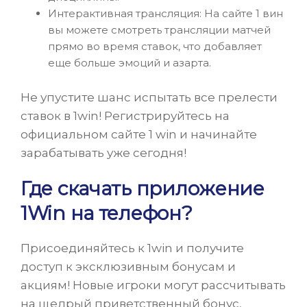
Интерактивная трансляция: На сайте 1 вин
вы можете смотреть трансляции матчей
прямо во время ставок, что добавляет
еще больше эмоций и азарта.
Не упустите шанс испытать все прелести
ставок в 1win! Регистрируйтесь на
официальном сайте 1 win и начинайте
зарабатывать уже сегодня!
Где скачать приложение
1Win на телефон?
Присоединяйтесь к 1win и получите
доступ к эксклюзивным бонусам и
акциям! Новые игроки могут рассчитывать
на щедрый приветственный бонус,