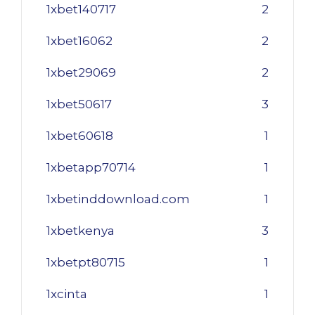
1xbet140717
2
1xbet16062
2
1xbet29069
2
1xbet50617
3
1xbet60618
1
1xbetapp70714
1
1xbetinddownload.com
1
1xbetkenya
3
1xbetpt80715
1
1xcinta
1