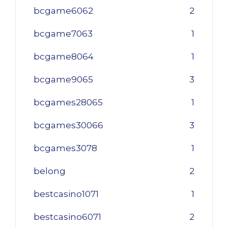
bcgame6062
2
bcgame7063
1
bcgame8064
1
bcgame9065
3
bcgames28065
1
bcgames30066
3
bcgames3078
1
belong
2
bestcasino1071
1
bestcasino6071
2