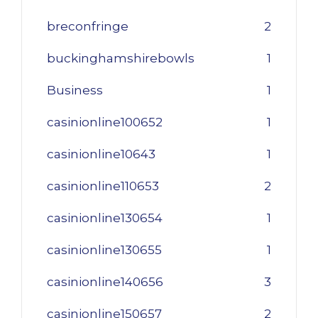
breconfringe
2
buckinghamshirebowls
1
Business
1
casinionline100652
1
casinionline10643
1
casinionline110653
2
casinionline130654
1
casinionline130655
1
casinionline140656
3
casinionline150657
2