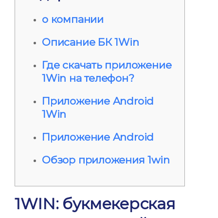
о компании
Описание БК 1Win
Где скачать приложение
1Win на телефон?
Приложение Android
1Win
Приложение Android
Обзор приложения 1win
1WIN: букмекерская