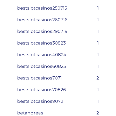
bestslotcasinos250715
1
bestslotcasinos260716
1
bestslotcasinos290719
1
bestslotcasinos30823
1
bestslotcasinos40824
1
bestslotcasinos60825
1
bestslotcasinos7071
2
bestslotcasinos70826
1
bestslotcasinos9072
1
betandreas
2