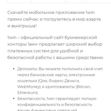
Скачайте мобильное приложение 1win
прямо сейчас и погрузитесь в мир азарта
и выигрыша!
1win – официальный сайт букмекерской
конторы 1вин предлагает широкий выбор
платежных систем для удобной и
безопасной работы с вашими средствами.
Депозиты: Вы можете пополнить свой счет
через банковские карты, электронные
кошельки (Qiwi, Яндекс.Деньги,
WebMoney) и криптовалюты (Bitcoin,
Ethereum).
Безопасность: 1win гарантирует полную
конфиденциальность и безопасность
ваших финансовых операций.