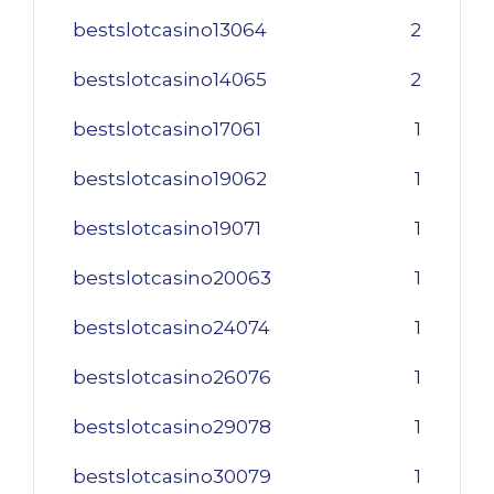
bestslotcasino13064
2
bestslotcasino14065
2
bestslotcasino17061
1
bestslotcasino19062
1
bestslotcasino19071
1
bestslotcasino20063
1
bestslotcasino24074
1
bestslotcasino26076
1
bestslotcasino29078
1
bestslotcasino30079
1