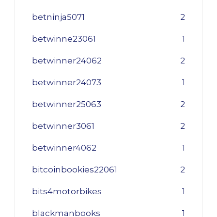
betninja5071
2
betwinne23061
1
betwinner24062
2
betwinner24073
1
betwinner25063
2
betwinner3061
2
betwinner4062
1
bitcoinbookies22061
2
bits4motorbikes
1
blackmanbooks
1