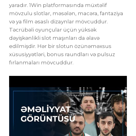
yaradır. 1Win platformasında müxtəlif
mövzulu slotlar, məsələn, macəra, fantaziya
və ya film əsaslı dizaynlar mövcuddur.
Təcrübəli oyunçular üçün yüksək
dəyişkənlikli slot maşınları da əlavə
edilmişdir. Hər bir slotun özünəməxsus
xüsusiyyətləri, bonus raundları və pulsuz
fırlanmaları mövcuddur.