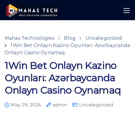
Mahas Technologies
Blog
Uncategorized
1Win Bet Onlayn Kazino Oyunları: Azərbaycanda
Onlayn Casino Oynamaq
1Win Bet Onlayn Kazino
Oyunları: Azərbaycanda
Onlayn Casino Oynamaq
May 29, 2026
admin
Uncategorized