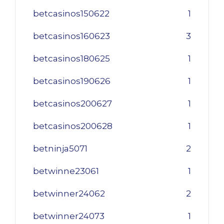
betcasinos150622
1
betcasinos160623
3
betcasinos180625
1
betcasinos190626
1
betcasinos200627
1
betcasinos200628
1
betninja5071
2
betwinne23061
1
betwinner24062
2
betwinner24073
1