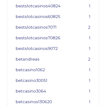
bestslotcasinos40824
1
bestslotcasinos60825
1
bestslotcasinos7071
2
bestslotcasinos70826
1
bestslotcasinos9072
1
betandreas
2
betcasino1062
1
betcasino30051
1
betcasino3064
1
betcasinos130620
1