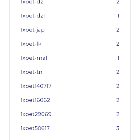
1xbet-dz
2
1xbet-dz1
1
1xbet-jap
2
1xbet-lk
2
1xbet-mal
1
1xbet-tn
2
1xbet140717
2
1xbet16062
2
1xbet29069
2
1xbet50617
3