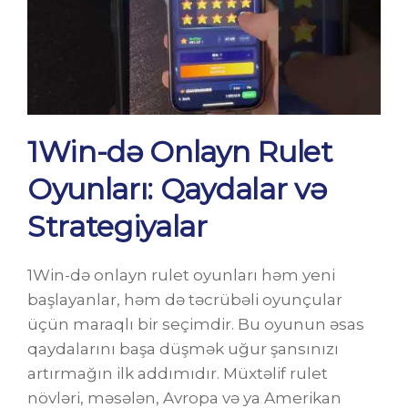
1Win-də Onlayn Rulet
Oyunları: Qaydalar və
Strategiyalar
1Win-də onlayn rulet oyunları həm yeni
başlayanlar, həm də təcrübəli oyunçular
üçün maraqlı bir seçimdir. Bu oyunun əsas
qaydalarını başa düşmək uğur şansınızı
artırmağın ilk addımıdır. Müxtəlif rulet
növləri, məsələn, Avropa və ya Amerikan