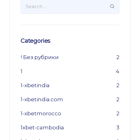
Categories
! Без рубрики
2
1
4
1-xbetindia
2
1-xbetindia.com
2
1-xbetmorocco
2
1xbet-cambodia
3