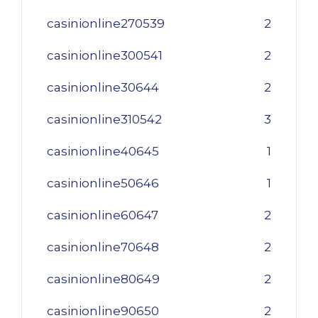
casinionline270539
2
casinionline300541
2
casinionline30644
2
casinionline310542
3
casinionline40645
1
casinionline50646
1
casinionline60647
2
casinionline70648
2
casinionline80649
2
casinionline90650
2