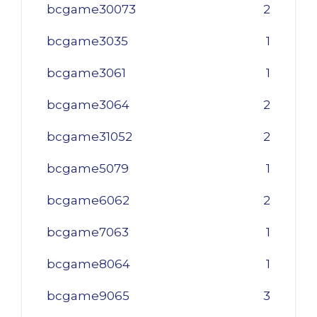
bcgame30073
2
bcgame3035
1
bcgame3061
1
bcgame3064
2
bcgame31052
2
bcgame5079
1
bcgame6062
2
bcgame7063
1
bcgame8064
1
bcgame9065
3