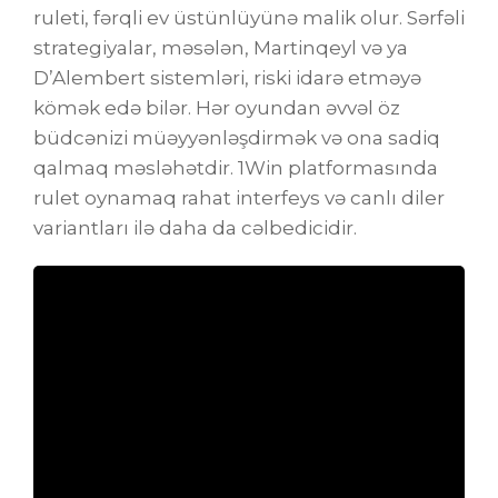
ruleti, fərqli ev üstünlüyünə malik olur. Sərfəli
strategiyalar, məsələn, Martinqeyl və ya
D’Alembert sistemləri, riski idarə etməyə
kömək edə bilər. Hər oyundan əvvəl öz
büdcənizi müəyyənləşdirmək və ona sadiq
qalmaq məsləhətdir. 1Win platformasında
rulet oynamaq rahat interfeys və canlı diler
variantları ilə daha da cəlbedicidir.