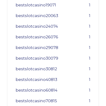
bestslotcasino19071
1
bestslotcasino20063
1
bestslotcasino24074
1
bestslotcasino26076
1
bestslotcasino29078
1
bestslotcasino30079
1
bestslotcasino30812
1
bestslotcasino40813
1
bestslotcasino60814
1
bestslotcasino70815
1