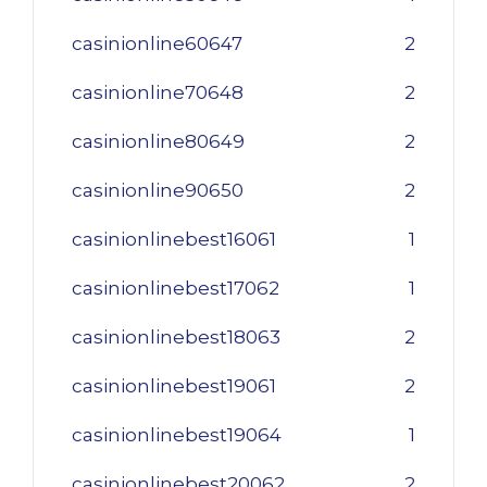
casinionline60647
2
casinionline70648
2
casinionline80649
2
casinionline90650
2
casinionlinebest16061
1
casinionlinebest17062
1
casinionlinebest18063
2
casinionlinebest19061
2
casinionlinebest19064
1
casinionlinebest20062
2