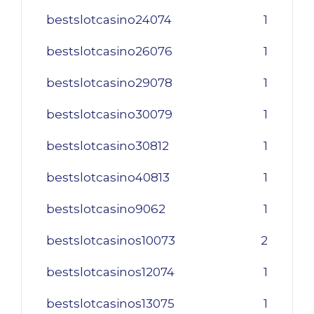
bestslotcasino24074
1
bestslotcasino26076
1
bestslotcasino29078
1
bestslotcasino30079
1
bestslotcasino30812
1
bestslotcasino40813
1
bestslotcasino9062
1
bestslotcasinos10073
2
bestslotcasinos12074
1
bestslotcasinos13075
1