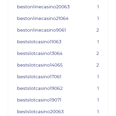
bestonlinecasino20063
1
bestonlinecasino21064
1
bestonlinecasino9061
2
bestslotcasino11063
1
bestslotcasino13064
2
bestslotcasino14065
2
bestslotcasino17061
1
bestslotcasino19062
1
bestslotcasino19071
1
bestslotcasino20063
1