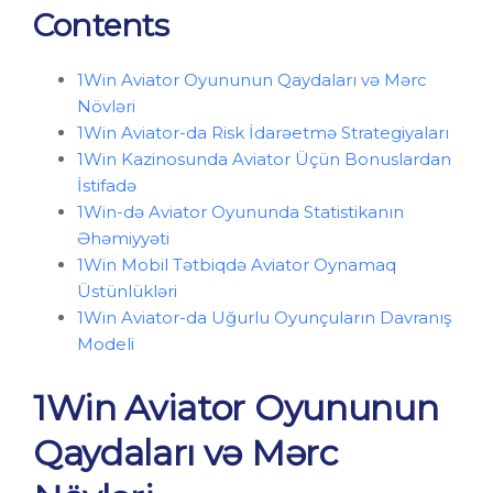
Contents
1Win Aviator Oyununun Qaydaları və Mərc
Növləri
1Win Aviator-da Risk İdarəetmə Strategiyaları
1Win Kazinosunda Aviator Üçün Bonuslardan
İstifadə
1Win-də Aviator Oyununda Statistikanın
Əhəmiyyəti
1Win Mobil Tətbiqdə Aviator Oynamaq
Üstünlükləri
1Win Aviator-da Uğurlu Oyunçuların Davranış
Modeli
1Win Aviator Oyununun
Qaydaları və Mərc