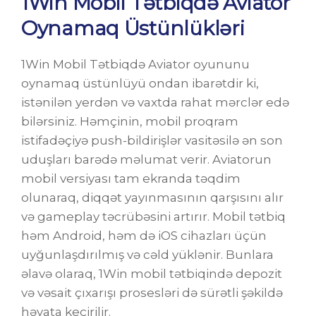
1Win Mobil Tətbiqdə Aviator
Oynamaq Üstünlükləri
1Win Mobil Tətbiqdə Aviator oyununu
oynamaq üstünlüyü ondan ibarətdir ki,
istənilən yerdən və vaxtda rahat mərclər edə
bilərsiniz. Həmçinin, mobil proqram
istifadəçiyə push-bildirişlər vasitəsilə ən son
uduşları barədə məlumat verir. Aviatorun
mobil versiyası tam ekranda təqdim
olunaraq, diqqət yayınmasının qarşısını alır
və gameplay təcrübəsini artırır. Mobil tətbiq
həm Android, həm də iOS cihazları üçün
uyğunlaşdırılmış və cəld yüklənir. Bunlara
əlavə olaraq, 1Win mobil tətbiqində depozit
və vəsait çıxarışı prosesləri də sürətli şəkildə
həyata keçirilir.