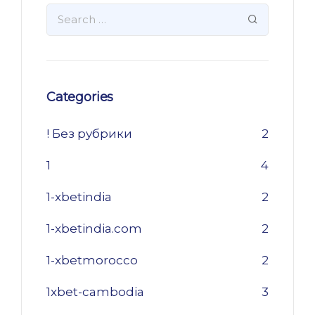
Categories
! Без рубрики
2
1
4
1-xbetindia
2
1-xbetindia.com
2
1-xbetmorocco
2
1xbet-cambodia
3