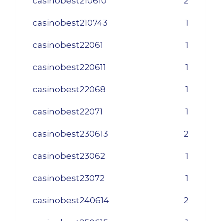
casinobest210610
2
casinobest210743
1
casinobest22061
1
casinobest220611
1
casinobest22068
1
casinobest22071
1
casinobest230613
2
casinobest23062
1
casinobest23072
1
casinobest240614
2