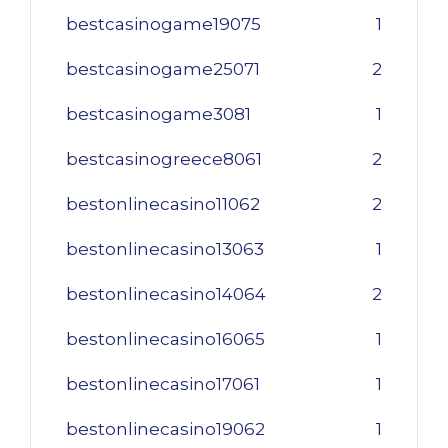
bestcasinogame19075
1
bestcasinogame25071
2
bestcasinogame3081
1
bestcasinogreece8061
2
bestonlinecasino11062
2
bestonlinecasino13063
1
bestonlinecasino14064
2
bestonlinecasino16065
1
bestonlinecasino17061
1
bestonlinecasino19062
1