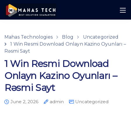
Mahas Technologies
Blog
Uncategorized
1 Win Resmi Download Onlayn Kazino Oyunları –
Rəsmi Sayt
1 Win Resmi Download
Onlayn Kazino Oyunları –
Rəsmi Sayt
June 2, 2026
admin
Uncategorized