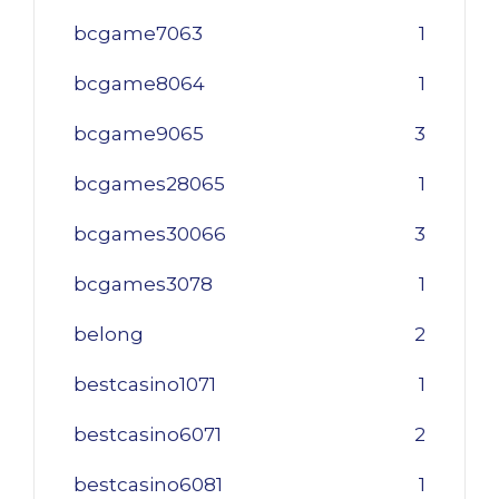
bcgame7063
1
bcgame8064
1
bcgame9065
3
bcgames28065
1
bcgames30066
3
bcgames3078
1
belong
2
bestcasino1071
1
bestcasino6071
2
bestcasino6081
1