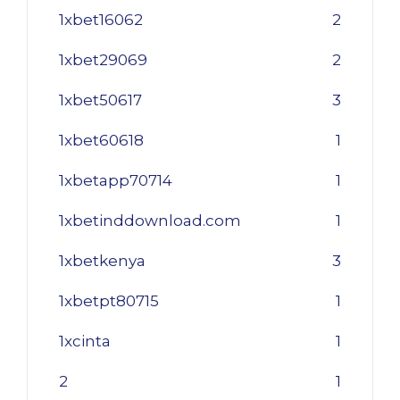
1xbet16062
2
1xbet29069
2
1xbet50617
3
1xbet60618
1
1xbetapp70714
1
1xbetinddownload.com
1
1xbetkenya
3
1xbetpt80715
1
1xcinta
1
2
1