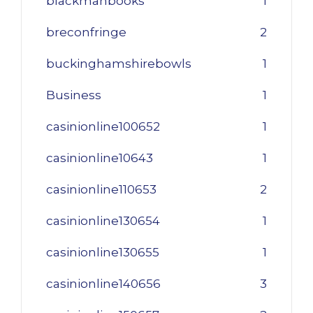
blackmanbooks
1
breconfringe
2
buckinghamshirebowls
1
Business
1
casinionline100652
1
casinionline10643
1
casinionline110653
2
casinionline130654
1
casinionline130655
1
casinionline140656
3