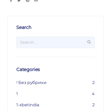
Search
Categories
! Без рубрики
2
1
4
1-xbetindia
2