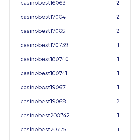
casinobest16063
2
casinobest17064
2
casinobest17065
2
casinobest170739
1
casinobest180740
1
casinobest180741
1
casinobest19067
1
casinobest19068
2
casinobest200742
1
casinobest20725
1