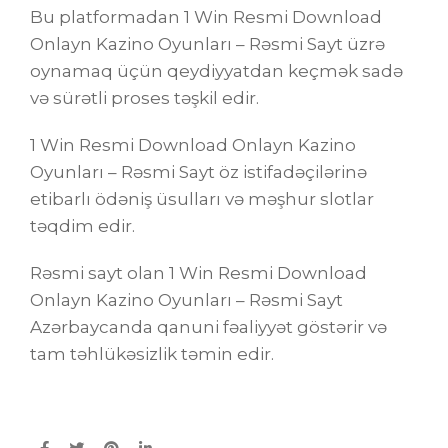
Bu platformadan 1 Win Resmi Download
Onlayn Kazino Oyunları – Rəsmi Sayt üzrə
oynamaq üçün qeydiyyatdan keçmək sadə
və sürətli proses təşkil edir.
1 Win Resmi Download Onlayn Kazino
Oyunları – Rəsmi Sayt öz istifadəçilərinə
etibarlı ödəniş üsulları və məşhur slotlar
təqdim edir.
Rəsmi sayt olan 1 Win Resmi Download
Onlayn Kazino Oyunları – Rəsmi Sayt
Azərbaycanda qanuni fəaliyyət göstərir və
tam təhlükəsizlik təmin edir.