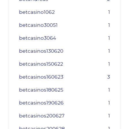
betcasino1062
1
betcasino30051
1
betcasino3064
1
betcasinos130620
1
betcasinos150622
1
betcasinos160623
3
betcasinos180625
1
betcasinos190626
1
betcasinos200627
1
betcasinos200628
1