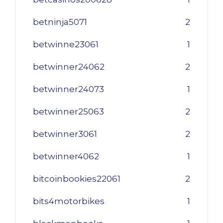
betninja5071
2
betwinne23061
1
betwinner24062
2
betwinner24073
1
betwinner25063
2
betwinner3061
2
betwinner4062
1
bitcoinbookies22061
2
bits4motorbikes
1