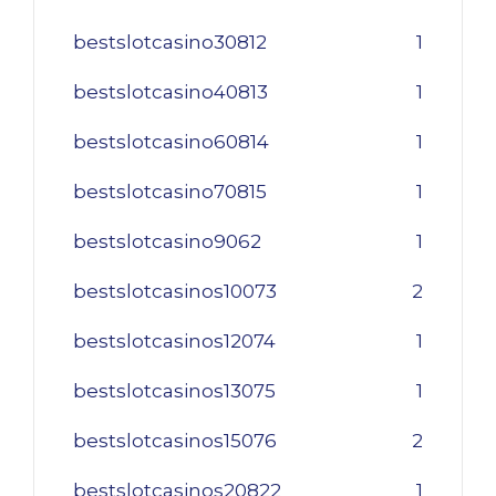
bestslotcasino30812
1
bestslotcasino40813
1
bestslotcasino60814
1
bestslotcasino70815
1
bestslotcasino9062
1
bestslotcasinos10073
2
bestslotcasinos12074
1
bestslotcasinos13075
1
bestslotcasinos15076
2
bestslotcasinos20822
1