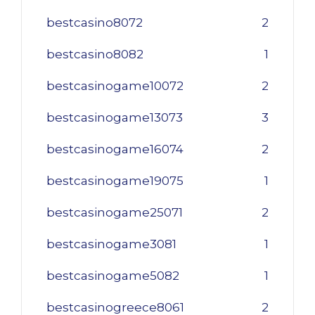
bestcasino8072
2
bestcasino8082
1
bestcasinogame10072
2
bestcasinogame13073
3
bestcasinogame16074
2
bestcasinogame19075
1
bestcasinogame25071
2
bestcasinogame3081
1
bestcasinogame5082
1
bestcasinogreece8061
2