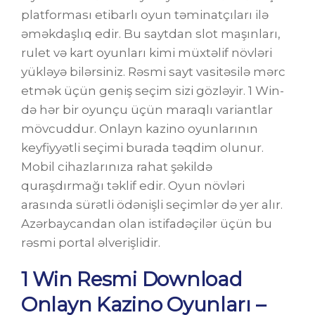
platforması etibarlı oyun təminatçıları ilə
əməkdaşlıq edir. Bu saytdan slot maşınları,
rulet və kart oyunları kimi müxtəlif növləri
yükləyə bilərsiniz. Rəsmi sayt vasitəsilə mərc
etmək üçün geniş seçim sizi gözləyir. 1 Win-
də hər bir oyunçu üçün maraqlı variantlar
mövcuddur. Onlayn kazino oyunlarının
keyfiyyətli seçimi burada təqdim olunur.
Mobil cihazlarınıza rahat şəkildə
quraşdırmağı təklif edir. Oyun növləri
arasında sürətli ödənişli seçimlər də yer alır.
Azərbaycandan olan istifadəçilər üçün bu
rəsmi portal əlverişlidir.
1 Win Resmi Download
Onlayn Kazino Oyunları –