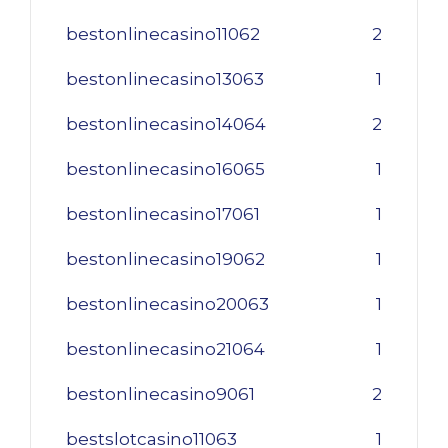
bestonlinecasino11062
2
bestonlinecasino13063
1
bestonlinecasino14064
2
bestonlinecasino16065
1
bestonlinecasino17061
1
bestonlinecasino19062
1
bestonlinecasino20063
1
bestonlinecasino21064
1
bestonlinecasino9061
2
bestslotcasino11063
1