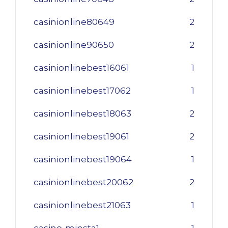
casinionline80649
2
casinionline90650
2
casinionlinebest16061
1
casinionlinebest17062
1
casinionlinebest18063
2
casinionlinebest19061
2
casinionlinebest19064
1
casinionlinebest20062
2
casinionlinebest21063
1