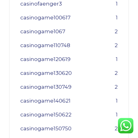
casinofaenger3
1
casinogame100617
1
casinogame1067
2
casinogame110748
2
casinogame120619
1
casinogame130620
2
casinogame130749
2
casinogame140621
1
casinogame150622
1
casinogame150750
2