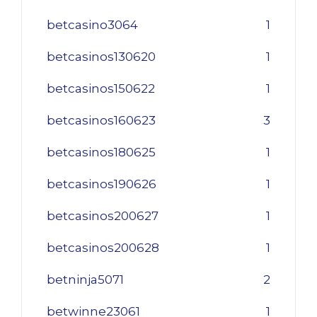
betcasino3064
1
betcasinos130620
1
betcasinos150622
1
betcasinos160623
3
betcasinos180625
1
betcasinos190626
1
betcasinos200627
1
betcasinos200628
1
betninja5071
2
betwinne23061
1