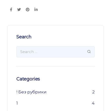
Search
Categories
! Без рубрики
2
1
4