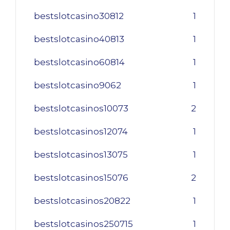
bestslotcasino30812
1
bestslotcasino40813
1
bestslotcasino60814
1
bestslotcasino9062
1
bestslotcasinos10073
2
bestslotcasinos12074
1
bestslotcasinos13075
1
bestslotcasinos15076
2
bestslotcasinos20822
1
bestslotcasinos250715
1