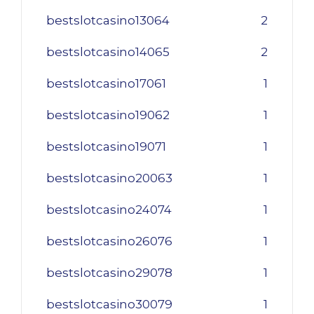
bestslotcasino13064
2
bestslotcasino14065
2
bestslotcasino17061
1
bestslotcasino19062
1
bestslotcasino19071
1
bestslotcasino20063
1
bestslotcasino24074
1
bestslotcasino26076
1
bestslotcasino29078
1
bestslotcasino30079
1