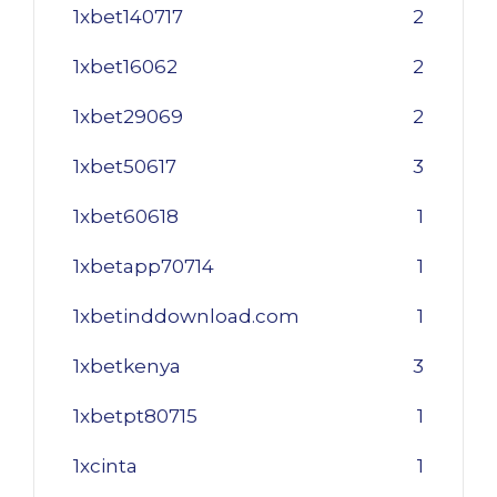
1xbet140717
2
1xbet16062
2
1xbet29069
2
1xbet50617
3
1xbet60618
1
1xbetapp70714
1
1xbetinddownload.com
1
1xbetkenya
3
1xbetpt80715
1
1xcinta
1