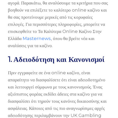
αγορά. Παρακάτω, θα αναλύσουμε τα κριτήρια που σας
βοηθούν να επιλέξετε το καλύτερο online καζίνο και
θα σας προτείνουμε μερικές από τις κορυφαίες
επιλογές. Για περισσότερες πληροφορίες, μπορείτε να
επισκεφθείτε το Τα Καλύτερα Online Καζίνο Στην
Ελλάδα
Masternews
, όπου θα βρείτε νέα και
αναλύσεις για τα καζίνο.
1. Αδειοδότηση και Κανονισμοί
Πριν εγγραφείτε σε ένα online καζίνο, είναι
απαραίτητο να διασφαλίσετε ότι είναι αδειοδοτημένο
και λειτουργεί σύμφωνα με τους κανονισμούς. Ένας
αξιόπιστος φορέας εκδίδει άδειες στα καζίνο για να
διασφαλίσει ότι τηρούν τους κανόνες δικαιοσύνης και
ασφάλειας. Κάποιες από τις πιο αναγνωρίσιμες αρχές
αδειοδότησης περιλαμβάνουν την UK Gambling