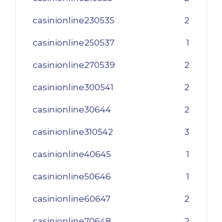
casinionline230535
2
casinionline250537
1
casinionline270539
2
casinionline300541
2
casinionline30644
2
casinionline310542
3
casinionline40645
1
casinionline50646
1
casinionline60647
2
casinionline70648
2