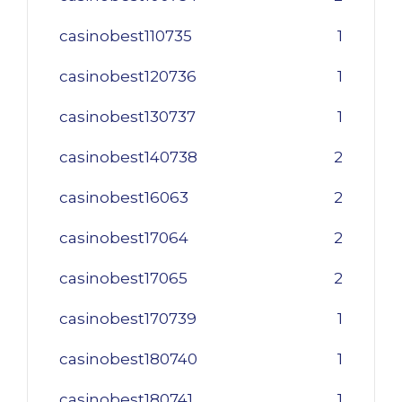
casinobest110735
1
casinobest120736
1
casinobest130737
1
casinobest140738
2
casinobest16063
2
casinobest17064
2
casinobest17065
2
casinobest170739
1
casinobest180740
1
casinobest180741
1