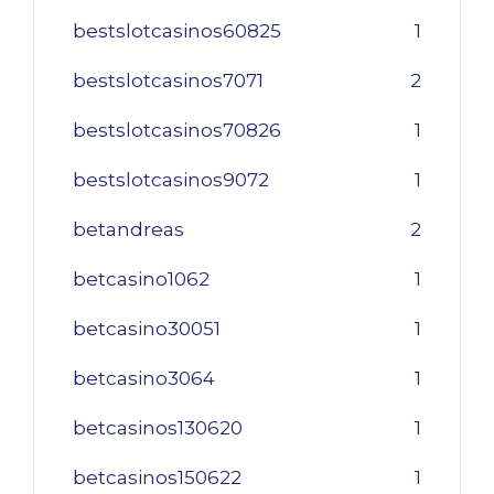
bestslotcasinos60825
1
bestslotcasinos7071
2
bestslotcasinos70826
1
bestslotcasinos9072
1
betandreas
2
betcasino1062
1
betcasino30051
1
betcasino3064
1
betcasinos130620
1
betcasinos150622
1