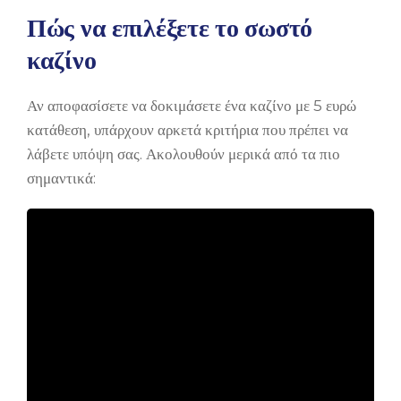
Πώς να επιλέξετε το σωστό
καζίνο
Αν αποφασίσετε να δοκιμάσετε ένα καζίνο με 5 ευρώ
κατάθεση, υπάρχουν αρκετά κριτήρια που πρέπει να
λάβετε υπόψη σας. Ακολουθούν μερικά από τα πιο
σημαντικά: