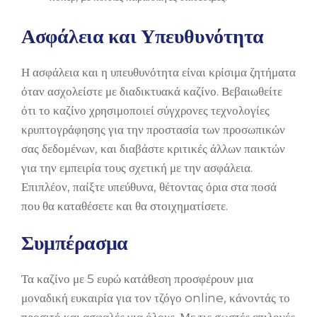
Ασφάλεια και Υπευθυνότητα
Η ασφάλεια και η υπευθυνότητα είναι κρίσιμα ζητήματα
όταν ασχολείστε με διαδικτυακά καζίνο. Βεβαιωθείτε
ότι το καζίνο χρησιμοποιεί σύγχρονες τεχνολογίες
κρυπτογράφησης για την προστασία των προσωπικών
σας δεδομένων, και διαβάστε κριτικές άλλων παικτών
για την εμπειρία τους σχετική με την ασφάλεια.
Επιπλέον, παίξτε υπεύθυνα, θέτοντας όρια στα ποσά
που θα καταθέσετε και θα στοιχηματίσετε.
Συμπέρασμα
Τα καζίνο με 5 ευρώ κατάθεση προσφέρουν μια
μοναδική ευκαιρία για τον τζόγο online, κάνοντάς το