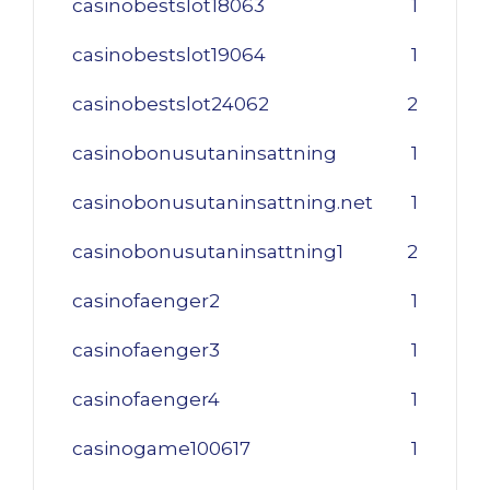
casinobestslot18063
1
casinobestslot19064
1
casinobestslot24062
2
casinobonusutaninsattning
1
casinobonusutaninsattning.net
1
casinobonusutaninsattning1
2
casinofaenger2
1
casinofaenger3
1
casinofaenger4
1
casinogame100617
1