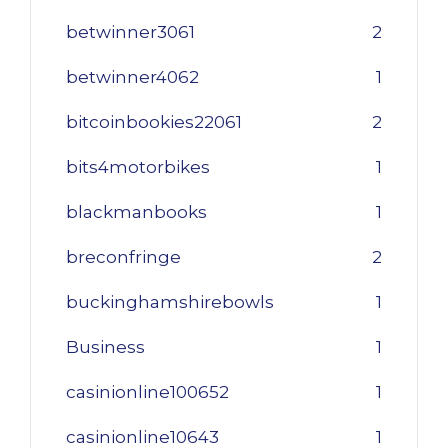
betwinner3061
2
betwinner4062
1
bitcoinbookies22061
2
bits4motorbikes
1
blackmanbooks
1
breconfringe
2
buckinghamshirebowls
1
Business
1
casinionline100652
1
casinionline10643
1