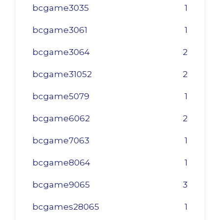
bcgame3035
1
bcgame3061
1
bcgame3064
2
bcgame31052
2
bcgame5079
1
bcgame6062
2
bcgame7063
1
bcgame8064
1
bcgame9065
3
bcgames28065
1