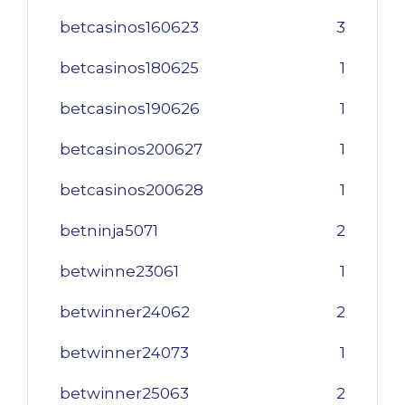
betcasinos160623
3
betcasinos180625
1
betcasinos190626
1
betcasinos200627
1
betcasinos200628
1
betninja5071
2
betwinne23061
1
betwinner24062
2
betwinner24073
1
betwinner25063
2