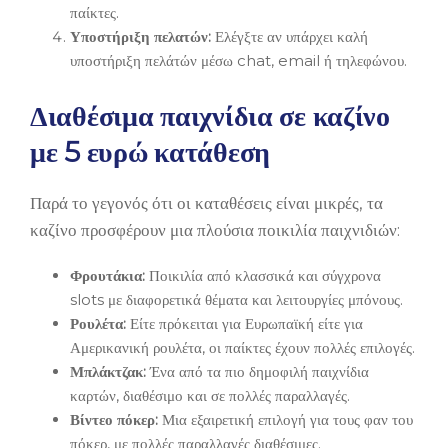
παίκτες.
Υποστήριξη πελατών:
Ελέγξτε αν υπάρχει καλή
υποστήριξη πελάτών μέσω chat, email ή τηλεφώνου.
Διαθέσιμα παιχνίδια σε καζίνο
με 5 ευρώ κατάθεση
Παρά το γεγονός ότι οι καταθέσεις είναι μικρές, τα
καζίνο προσφέρουν μια πλούσια ποικιλία παιχνιδιών:
Φρουτάκια:
Ποικιλία από κλασσικά και σύγχρονα
slots με διαφορετικά θέματα και λειτουργίες μπόνους.
Ρουλέτα:
Είτε πρόκειται για Ευρωπαϊκή είτε για
Αμερικανική ρουλέτα, οι παίκτες έχουν πολλές επιλογές.
Μπλάκτζακ:
Ένα από τα πιο δημοφιλή παιχνίδια
καρτών, διαθέσιμο και σε πολλές παραλλαγές.
Βίντεο πόκερ:
Μια εξαιρετική επιλογή για τους φαν του
πόκερ, με πολλές παραλλαγές διαθέσιμες.