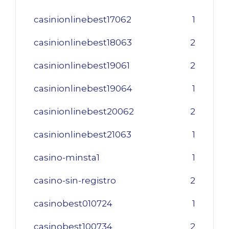
casinionlinebest17062
1
casinionlinebest18063
2
casinionlinebest19061
2
casinionlinebest19064
1
casinionlinebest20062
2
casinionlinebest21063
1
casino-minsta1
1
casino-sin-registro
2
casinobest010724
1
casinobest100734
2