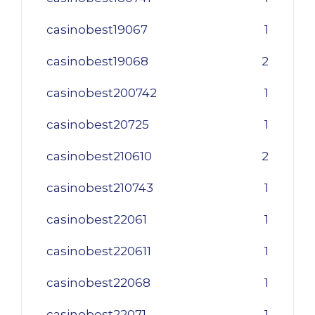
casinobest19067
1
casinobest19068
2
casinobest200742
1
casinobest20725
1
casinobest210610
2
casinobest210743
1
casinobest22061
1
casinobest220611
1
casinobest22068
1
casinobest22071
1