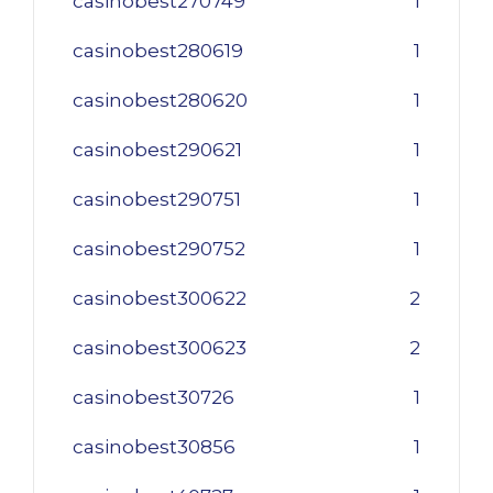
casinobest270749
1
casinobest280619
1
casinobest280620
1
casinobest290621
1
casinobest290751
1
casinobest290752
1
casinobest300622
2
casinobest300623
2
casinobest30726
1
casinobest30856
1