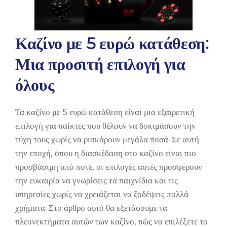
Καζίνο με 5 ευρώ κατάθεση:
Μια προσιτή επιλογή για
όλους
Τα καζίνο με 5 ευρώ κατάθεση είναι μια εξαιρετική
επιλογή για παίκτες που θέλουν να δοκιμάσουν την
τύχη τους χωρίς να ρισκάρουν μεγάλα ποσά. Σε αυτή
την εποχή, όπου η διασκέδαση στο καζίνο είναι πιο
προσβάσιμη από ποτέ, οι επιλογές αυτές προσφέρουν
την ευκαιρία να γνωρίσεις τα παιχνίδια και τις
υπηρεσίες χωρίς να χρειάζεται να ξοδέψεις πολλά
χρήματα. Στο άρθρο αυτό θα εξετάσουμε τα
πλεονεκτήματα αυτών των καζίνο, πώς να επιλέξετε το